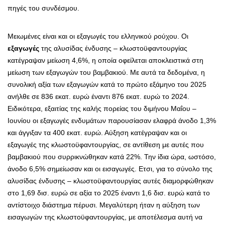
πηγές του συνδέσμου.
Μειωμένες είναι και οι εξαγωγές του ελληνικού ρούχου. Οι
εξαγωγές
της αλυσίδας ένδυσης – κλωστοϋφαντουργίας
κατέγραψαν μείωση 4,6%, η οποία οφείλεται αποκλειστικά στη
μείωση των εξαγωγών του βαμβακιού. Με αυτά τα δεδομένα, η
συνολική αξία των εξαγωγών κατά το πρώτο εξάμηνο του 2025
ανήλθε σε 836 εκατ. ευρώ έναντι 876 εκατ. ευρώ το 2024.
Ειδικότερα, εξαιτίας της καλής πορείας του διμήνου Μαΐου –
Ιουνίου οι εξαγωγές ενδυμάτων παρουσίασαν ελαφρά άνοδο 1,3%
και άγγιξαν τα 400 εκατ. ευρώ. Αύξηση κατέγραψαν και οι
εξαγωγές της κλωστοϋφαντουργίας, σε αντίθεση με αυτές που
βαμβακιού που συρρικνώθηκαν κατά 22%. Την ίδια ώρα, ωστόσο,
άνοδο 6,5% σημείωσαν και οι εισαγωγές. Ετσι, για το σύνολο της
αλυσίδας ένδυσης – κλωστοϋφαντουργίας αυτές διαμορφώθηκαν
στο 1,69 δισ. ευρώ σε αξία το 2025 έναντι 1,6 δισ. ευρώ κατά το
αντίστοιχο διάστημα πέρυσι. Μεγαλύτερη ήταν η αύξηση των
εισαγωγών της κλωστοϋφαντουργίας, με αποτέλεσμα αυτή να