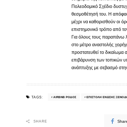
Πολεοδομικό Σχέδιο δυστυχ
θεσμοθέτησή του. Η απόφασή
μέχρι να καθορισθούν οι όρο
επιστημονικό τρόπο από το
Για όλους τους παραπάνω λ
στο μέτρο αναστολής χορή
προστατευθεί το δικαίωμα 
επιβάρυνση των τοπικών υπ
ανάπτυξης με σεβασμό στην
TAGS:
AIRBNB ΡΟΔΟΣ
ΕΠΙΣΤΟΛΉ ΈΝΩΣΗΣ ΞΕΝΟ
Shar
SHARE