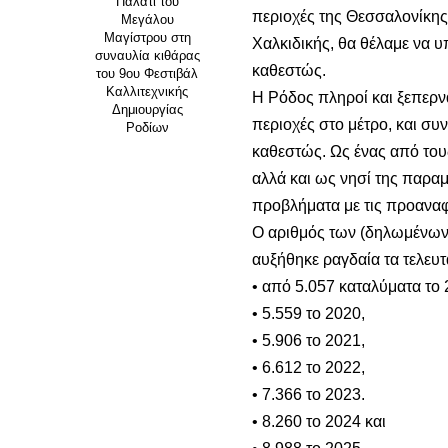
Παλάτι του
περιοχές της Θεσσαλονίκης,
Μεγάλου
Μαγίστρου στη
Χαλκιδικής, θα θέλαμε να υ
συναυλία κιθάρας
καθεστώς.
του 9ου Φεστιβάλ
Καλλιτεχνικής
Η Ρόδος πληροί και ξεπερνά
Δημιουργίας
περιοχές στο μέτρο, και συν
Ροδίων
καθεστώς. Ως ένας από του
αλλά και ως νησί της παραμε
προβλήματα με τις προαναφ
Ο αριθμός των (δηλωμένων
αυξήθηκε ραγδαία τα τελευτα
• από 5.057 καταλύματα το 
• 5.559 το 2020,
• 5.906 το 2021,
• 6.612 το 2022,
• 7.366 το 2023.
• 8.260 το 2024 και