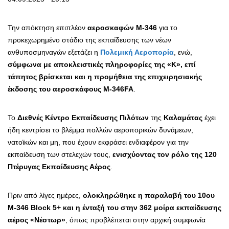
Την απόκτηση επιπλέον
αεροσκαφών Μ-346
για το
προκεχωρημένο στάδιο της εκπαίδευσης των νέων
ανθυποσμηναγών εξετάζει η
Πολεμική Αεροπορία
, ενώ,
σύμφωνα με αποκλειστικές πληροφορίες της «Κ», επί
τάπητος βρίσκεται και η προμήθεια της επιχειρησιακής
έκδοσης του αεροσκάφους M-346FA
.
Το
Διεθνές Κέντρο Εκπαίδευσης Πιλότων
της
Καλαμάτας
έχει
ήδη κεντρίσει το βλέμμα πολλών αεροπορικών δυνάμεων,
νατοϊκών και μη, που έχουν εκφράσει ενδιαφέρον για την
εκπαίδευση των στελεχών τους,
ενισχύοντας τον ρόλο της 120
Πτέρυγας Εκπαίδευσης Αέρος
.
Πριν από λίγες ημέρες,
ολοκληρώθηκε η παραλαβή του 10ου
Μ-346 Block 5+ και η ένταξή του στην 362 μοίρα εκπαίδευσης
αέρος «Νέστωρ»
, όπως προβλέπεται στην αρχική συμφωνία