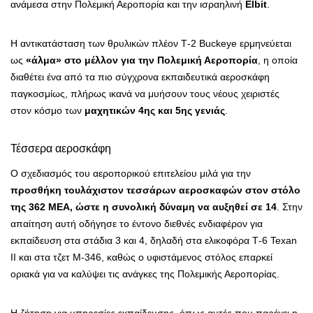
ανάμεσα στην Πολεμική Αεροπορία και την ισραηλινή
Elbit
.
Η αντικατάσταση των θρυλικών πλέον Τ-2 Buckeye ερμηνεύεται
ως
«άλμα» στο μέλλον για την Πολεμική Αεροπορία
, η οποία
διαθέτει ένα από τα πιο σύγχρονα εκπαιδευτικά αεροσκάφη
παγκοσμίως, πλήρως ικανά να μυήσουν τους νέους χειριστές
στον κόσμο των
μαχητικών 4ης και 5ης γενιάς
.
Τέσσερα αεροσκάφη
Ο σχεδιασμός του αεροπορικού επιτελείου μιλά για την
προσθήκη τουλάχιστον τεσσάρων αεροσκαφών στον στόλο
της 362 ΜΕΑ, ώστε η συνολική δύναμη να αυξηθεί σε 14
. Στην
απαίτηση αυτή οδήγησε το έντονο διεθνές ενδιαφέρον για
εκπαίδευση στα στάδια 3 και 4, δηλαδή στα ελικοφόρα Τ-6 Texan
II και στα τζετ Μ-346, καθώς ο υφιστάμενος στόλος επαρκεί
οριακά για να καλύψει τις ανάγκες της Πολεμικής Αεροπορίας.
Η ζήτηση για υπηρεσίες εκπαίδευσης, όπως αυτές που παρέχει η