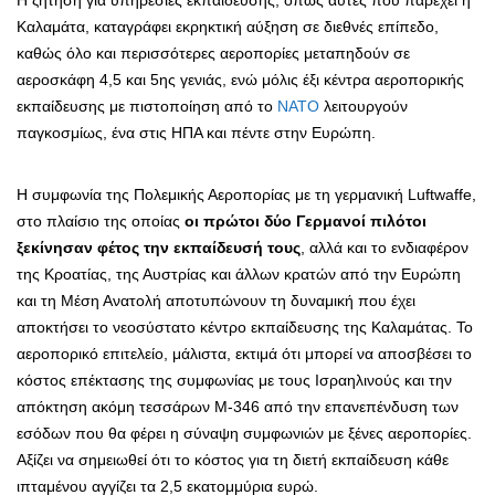
Καλαμάτα, καταγράφει εκρηκτική αύξηση σε διεθνές επίπεδο,
καθώς όλο και περισσότερες αεροπορίες μεταπηδούν σε
αεροσκάφη 4,5 και 5ης γενιάς, ενώ μόλις έξι κέντρα αεροπορικής
εκπαίδευσης με πιστοποίηση από το
ΝΑΤΟ
λειτουργούν
παγκοσμίως, ένα στις ΗΠΑ και πέντε στην Ευρώπη.
Η συμφωνία της Πολεμικής Αεροπορίας με τη γερμανική Luftwaffe,
στο πλαίσιο της οποίας
οι πρώτοι δύο Γερμανοί πιλότοι
ξεκίνησαν φέτος την εκπαίδευσή τους
, αλλά και το ενδιαφέρον
της Κροατίας, της Αυστρίας και άλλων κρατών από την Ευρώπη
και τη Μέση Ανατολή αποτυπώνουν τη δυναμική που έχει
αποκτήσει το νεοσύστατο κέντρο εκπαίδευσης της Καλαμάτας. Το
αεροπορικό επιτελείο, μάλιστα, εκτιμά ότι μπορεί να αποσβέσει το
κόστος επέκτασης της συμφωνίας με τους Ισραηλινούς και την
απόκτηση ακόμη τεσσάρων Μ-346 από την επανεπένδυση των
εσόδων που θα φέρει η σύναψη συμφωνιών με ξένες αεροπορίες.
Αξίζει να σημειωθεί ότι το κόστος για τη διετή εκπαίδευση κάθε
ιπταμένου αγγίζει τα 2,5 εκατομμύρια ευρώ.