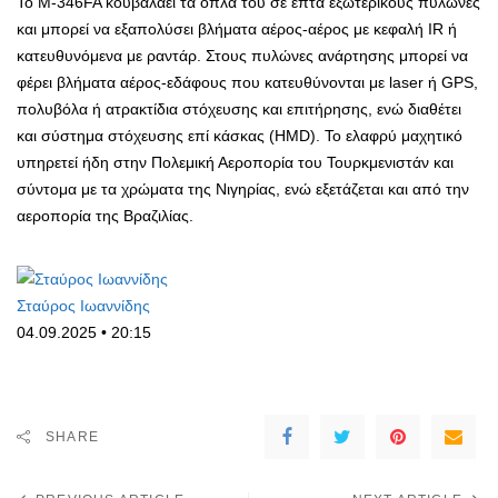
Το M-346FA κουβαλάει τα όπλα του σε επτά εξωτερικούς πυλώνες
και μπορεί να εξαπολύσει βλήματα αέρος-αέρος με κεφαλή IR ή
κατευθυνόμενα με ραντάρ. Στους πυλώνες ανάρτησης μπορεί να
φέρει βλήματα αέρος-εδάφους που κατευθύνονται με laser ή GPS,
πολυβόλα ή ατρακτίδια στόχευσης και επιτήρησης, ενώ διαθέτει
και σύστημα στόχευσης επί κάσκας (HMD). Το ελαφρύ μαχητικό
υπηρετεί ήδη στην Πολεμική Αεροπορία του Τουρκμενιστάν και
σύντομα με τα χρώματα της Νιγηρίας, ενώ εξετάζεται και από την
αεροπορία της Βραζιλίας.
Σταύρος Ιωαννίδης
04.09.2025 • 20:15
SHARE